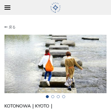
TOP
戻る
ABOUT
MAKERS
MEDIA
KOTONOWA｜KYOTO｜