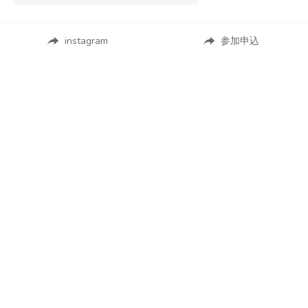
instagram
参加申込
■ABOUT
■MAKERS
Local Craft Market
過去の出展者一覧
■DOWNLOAD
Local Craft Marketの作り方
■CONTACT
Local Craft Market運営事務局
ミテモ株式会社
info@mitemo.co.jp
03-4572-0407